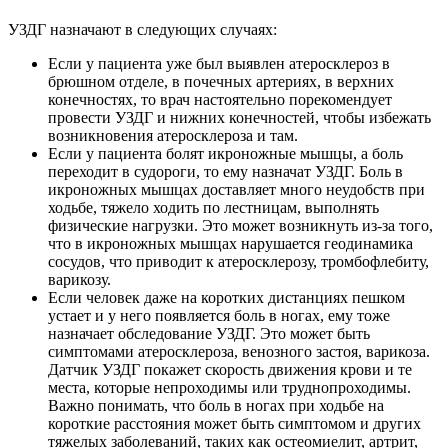
УЗДГ назначают в следующих случаях:
Если у пациента уже был выявлен атеросклероз в
брюшном отделе, в почечных артериях, в верхних
конечностях, то врач настоятельно порекомендует
провести УЗДГ и нижних конечностей, чтобы избежать
возникновения атеросклероза и там.
Если у пациента болят икроножные мышцы, а боль
переходит в судороги, то ему назначат УЗДГ. Боль в
икроножных мышцах доставляет много неудобств при
ходьбе, тяжело ходить по лестницам, выполнять
физические нагрузки. Это может возникнуть из-за того,
что в икроножных мышцах нарушается геодинамика
сосудов, что приводит к атеросклерозу, тромбофлебиту,
варикозу.
Если человек даже на коротких дистанциях пешком
устает и у него появляется боль в ногах, ему тоже
назначает обследование УЗДГ. Это может быть
симптомами атеросклероза, венозного застоя, варикоза.
Датчик УЗДГ покажет скорость движения крови и те
места, которые непроходимы или труднопроходимы.
Важно понимать, что боль в ногах при ходьбе на
короткие расстояния может быть симптомом и других
тяжелых заболеваний, таких как остеомиелит, артрит,