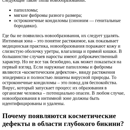
следующие такие типы новообразований:
папилломы;
мягкие фибромы разного размера;
остроконечные кондиломы (синоним — генитальные
бородавки).
Где бы не появились новообразования, их следует удалять.
Интимная зона – это понятие растяжимое, как показывает
медицинская практика, новообразования поражают кожу и
слизистую оболочку уретры, влагалища и прямой кишки. В
большинстве случаев наросты имеют доброкачественный
характер. Но не все так безобидно, как может показаться на
первый взгляд. Если наружные папилломы и фибромы
являются «косметическим дефектом», ввиду растяжения
эпидермиса и полностью лишены вирусной природы. То
остроконечные кондиломы – это повод для беспокойства.
Вирус, который запускает процесс их образования в
организме человека – потенциально опасен. В любом случае,
новообразования в интимной зоне должны быть
идентифицированы и удалены.
Почему появляются косметические
дефекты в области глубокого бикини?