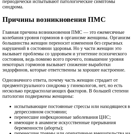
периодически испытывают патологические симптомы
синдрома.
Причины возникновения ПМС
Главная причина возникновения ПМС — это ежемесячные
колебания уровня гормонов в организме женщины. Организм
большинства женщин переносит изменения без серьезных
нарушений в состоянии здоровья. Но у части женщин это
вызывает проблемы со здоровьем и угнетение психического
состояния, ведь помимо всего прочего, повышение уровня
некоторых гормонов вызывает снижение выработки
эндорфинов, которые ответственны за хорошее настроение.
Однозначного ответа, почему часть женщин страдает от
предментсруального синдрома у гинекологов, нет, но есть
несколько предрасполагающих факторов. В большей степени
патологии подвержены женщины:
испытывающие постоянные стрессы или находящиеся в
депрессивном состоянии;
перенесшие инфекционные заболевания ЦНС;
имеющие в анамнезе искусственные прерывания
беременности (аборты);
перенесшие травмы или оперативные вмешательства на