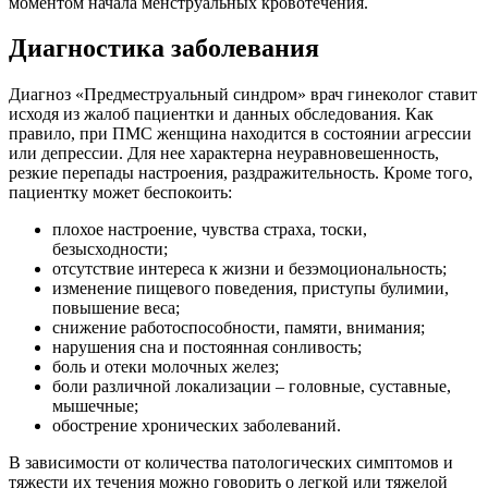
моментом начала менструальных кровотечения.
Диагностика заболевания
Диагноз «Предместруальный синдром» врач гинеколог ставит
исходя из жалоб пациентки и данных обследования. Как
правило, при ПМС женщина находится в состоянии агрессии
или депрессии. Для нее характерна неуравновешенность,
резкие перепады настроения, раздражительность. Кроме того,
пациентку может беспокоить:
плохое настроение, чувства страха, тоски,
безысходности;
отсутствие интереса к жизни и безэмоциональность;
изменение пищевого поведения, приступы булимии,
повышение веса;
снижение работоспособности, памяти, внимания;
нарушения сна и постоянная сонливость;
боль и отеки молочных желез;
боли различной локализации – головные, суставные,
мышечные;
обострение хронических заболеваний.
В зависимости от количества патологических симптомов и
тяжести их течения можно говорить о легкой или тяжелой