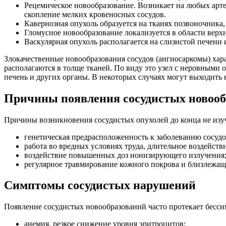
Рецемическое новообразование. Возникает на любых арте
скопление мелких кровеносных сосудов.
Кавернозная опухоль образуется на тканях позвоночника, 
Гломусное новообразование локализуется в области верх
Васкулярная опухоль располагается на слизистой печени
Злокачественные новообразования сосудов (ангиосаркомы) хар
располагаются в толще тканей. По виду это узел с неровными 
печень и других органы. В некоторых случаях могут выходить н
Причины появления сосудистых новооб
Причины возникновения сосудистых опухолей до конца не изуч
генетическая предрасположенность к заболеванию сосудо
работа во вредных условиях труда, длительное воздейст
воздействие повышенных доз ионизирующего излучения
регулярное травмирование кожного покрова и близлежащ
Симптомы сосудистых нарушений
Появление сосудистых новообразований часто протекает бесси
анемия, резкое снижение уровня эритроцитов;