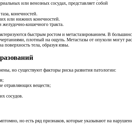
риальных или венозных сосудах, представляет собой
таза, конечностей.
них или нижних конечностей.
 и желудочно-кишечного тракта.
актеризуются быстрым ростом и метастазированием. В большинс
очертаниями, плотный на ощупь. Метастазы от опухоли могут ра
а поверхность тела, образуя язвы.
разований
ены, но существуют факторы риска развития патологии:
в;
вие отравляющих веществ;
;
их сосудов.
мптомно, но есть ряд признаков, которые указывают на нарушен