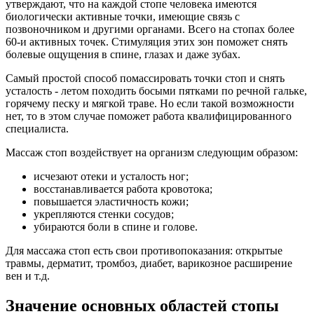
утверждают, что на каждой стопе человека имеются
биологически активные точки, имеющие связь с
позвоночником и другими органами. Всего на стопах более
60-и активных точек. Стимуляция этих зон поможет снять
болевые ощущения в спине, глазах и даже зубах.
Самый простой способ помассировать точки стоп и снять
усталость - летом походить босыми пятками по речной гальке,
горячему песку и мягкой траве. Но если такой возможности
нет, то в этом случае поможет работа квалифицированного
специалиста.
Массаж стоп воздействует на организм следующим образом:
исчезают отеки и усталость ног;
восстанавливается работа кровотока;
повышается эластичность кожи;
укрепляются стенки сосудов;
убираются боли в спине и голове.
Для массажа стоп есть свои противопоказания: открытые
травмы, дерматит, тромбоз, диабет, варикозное расширение
вен и т.д.
Значение основных областей стопы