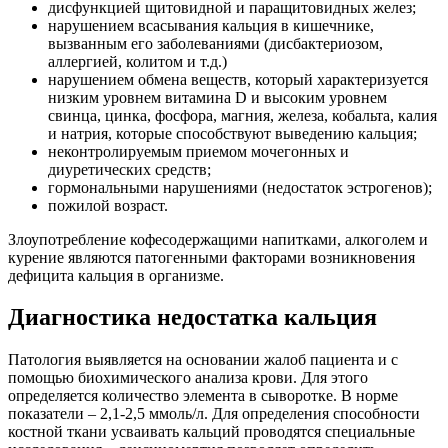
дисфункцией щитовидной и паращитовидных желез;
нарушением всасывания кальция в кишечнике,
вызванным его заболеваниями (дисбактериозом,
аллергией, колитом и т.д.)
нарушением обмена веществ, который характеризуется
низким уровнем витамина D и высоким уровнем
свинца, цинка, фосфора, магния, железа, кобальта, калия
и натрия, которые способствуют выведению кальция;
неконтролируемым приемом мочегонных и
диуретических средств;
гормональными нарушениями (недостаток эстрогенов);
пожилой возраст.
Злоупотребление кофесодержащими напитками, алкоголем и
курение являются патогенными факторами возникновения
дефицита кальция в организме.
Диагностика недостатка кальция
Патология выявляется на основании жалоб пациента и с
помощью биохимического анализа крови. Для этого
определяется количество элемента в сыворотке. В норме
показатели – 2,1-2,5 ммоль/л. Для определения способности
костной ткани усваивать кальций проводятся специальные