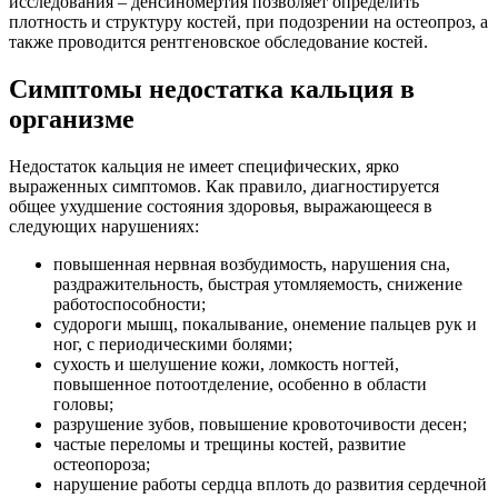
исследования – денсиномертия позволяет определить
плотность и структуру костей, при подозрении на остеопроз, а
также проводится рентгеновское обследование костей.
Симптомы недостатка кальция в
организме
Недостаток кальция не имеет специфических, ярко
выраженных симптомов. Как правило, диагностируется
общее ухудшение состояния здоровья, выражающееся в
следующих нарушениях:
повышенная нервная возбудимость, нарушения сна,
раздражительность, быстрая утомляемость, снижение
работоспособности;
судороги мышц, покалывание, онемение пальцев рук и
ног, с периодическими болями;
сухость и шелушение кожи, ломкость ногтей,
повышенное потоотделение, особенно в области
головы;
разрушение зубов, повышение кровоточивости десен;
частые переломы и трещины костей, развитие
остеопороза;
нарушение работы сердца вплоть до развития сердечной