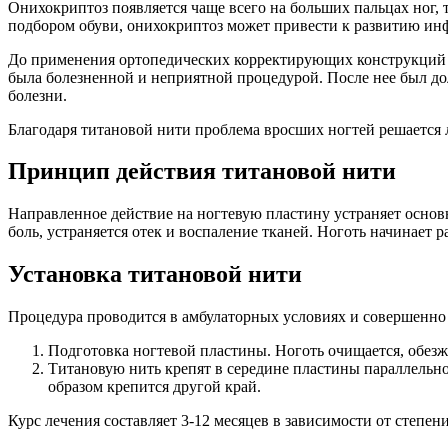
Онихокриптоз появляется чаще всего на больших пальцах ног, 
подбором обуви, онихокриптоз может привести к развитию ин
До применения ортопедических корректирующих конструкций о
была болезненной и неприятной процедурой. После нее был д
болезни.
Благодаря титановой нити проблема вросших ногтей решается л
Принцип действия титановой нити
Направленное действие на ногтевую пластину устраняет основ
боль, устраняется отек и воспаление тканей. Ноготь начинает 
Установка титановой нити
Процедура проводится в амбулаторных условиях и совершенно б
Подготовка ногтевой пластины. Ноготь очищается, обезж
Титановую нить крепят в середине пластины параллельно
образом крепится другой край.
Курс лечения составляет 3-12 месяцев в зависимости от степе