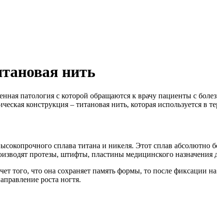
итановая нить
енная патология с которой обращаются к врачу пациенты с боле
ическая конструкция – титановая нить, которая используется в 
 высокопрочного сплава титана и никеля. Этот сплав абсолютно 
оизводят протезы, штифты, пластины медицинского назначения д
т того, что она сохраняет память формы, то после фиксации на 
аправление роста ногтя.