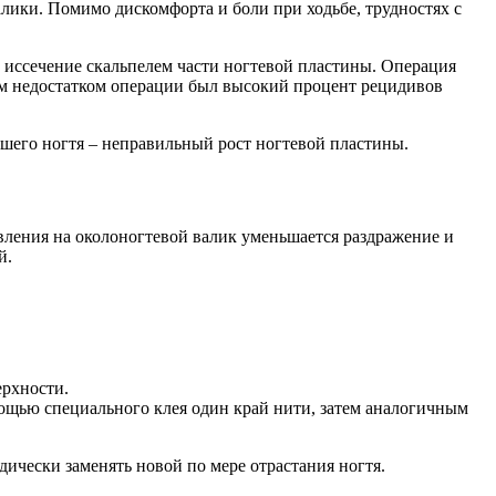
алики. Помимо дискомфорта и боли при ходьбе, трудностях с
иссечение скальпелем части ногтевой пластины. Операция
им недостатком операции был высокий процент рецидивов
сшего ногтя – неправильный рост ногтевой пластины.
вления на околоногтевой валик уменьшается раздражение и
й.
ерхности.
мощью специального клея один край нити, затем аналогичным
дически заменять новой по мере отрастания ногтя.