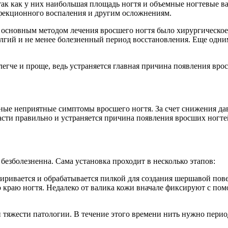
так как у них наибольшая площадь ногтя и объемные ногтевые в
фекционного воспаления и другим осложнениям.
сновным методом лечения вросшего ногтя было хирургическое 
олгий и не менее болезненный период восстановления. Еще одн
егче и проще, ведь устраняется главная причина появления вро
ные неприятные симптомы вросшего ногтя. За счет снижения да
расти правильно и устраняется причина появления вросших ногте
езболезненна. Сама установка проходит в несколько этапов:
иривается и обрабатывается пилкой для создания шершавой пов
 краю ногтя. Недалеко от валика кожи вначале фиксируют с по
ни тяжести патологии. В течение этого времени нить нужно перио