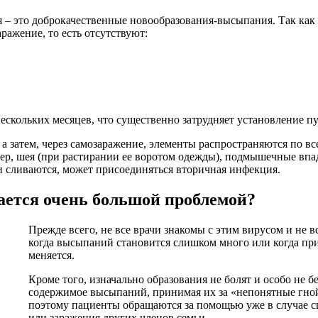
– это доброкачественные новообразования-высыпания. Так как 
ражение, то есть отсутствуют:
скольких месяцев, что существенно затрудняет установление пу
 затем, через самозаражение, элементы распространяются по вс
ер, шея (при растирании ее воротом одежды), подмышечные впади
и сливаются, может присоединяться вторичная инфекция.
ется очень большой проблемой?
Прежде всего, не все врачи знакомы с этим вирусом и не в
когда высыпаний становится слишком много или когда при
меняется.
Кроме того, изначально образования не болят и особо не 
содержимое высыпаний, принимая их за «непонятные гно
поэтому пациенты обращаются за помощью уже в случае с
или заражения других членов семьи.