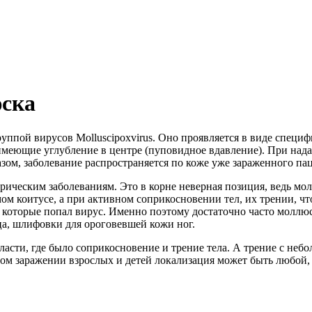
юска
уппой вирусов Molluscipoxvirus. Оно проявляется в виде специ
имеющие углубление в центре (пуповидное вдавление). При нада
зом, заболевание распространяется по коже уже зараженного па
рическим заболеваниям. Это в корне неверная позиция, ведь м
мом коитусе, а при активном соприкосновении тел, их трении, ч
 которые попал вирус. Именно поэтому достаточно часто моллюс
ца, шлифовки для ороговевшей кожи ног.
асти, где было соприкосновение и трение тела. А трение с неб
вом заражении взрослых и детей локализация может быть любой