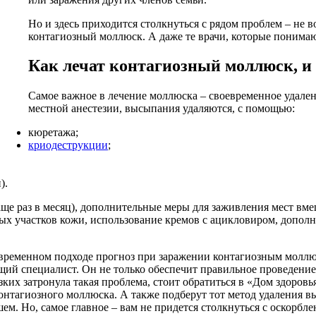
Но и здесь приходится столкнуться с рядом проблем – не 
контагиозный моллюск. А даже те врачи, которые понимаю
Как лечат контагиозный моллюск, и
Самое важное в лечение моллюска – своевременное удале
местной анестезии, высыпания удаляются, с помощью:
кюретажа;
криодеструкции
;
).
ще раз в месяц), дополнительные меры для заживления мест вме
х участков кожи, использование кремов с ацикловиром, дополн
евременном подходе прогноз при заражении контагиозным моллю
й специалист. Он не только обеспечит правильное проведение п
зких затронула такая проблема, стоит обратиться в «Дом здоров
контагиозного моллюска. А также подберут тот метод удаления 
ем. Но, самое главное – вам не придется столкнуться с оскорбл