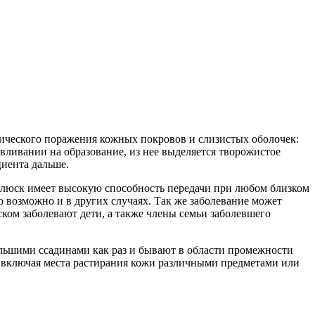
фического поражения кожных покровов и слизистых оболочек:
вливании на образование, из нее выделяется творожистое
циента дальше.
оллюск имеет высокую способность передачи при любом близком
то возможно и в других случаях. Так же заболевание может
ком заболевают дети, а также члены семьи заболевшего
ольшими ссадинами как раз и бывают в области промежности
, включая места растирания кожи различными предметами или