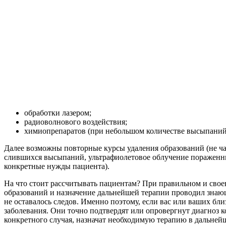
обработки лазером;
радиоволнового воздействия;
химиопрепаратов (при небольшом количестве высыпаний
Далее возможны повторные курсы удаления образований (не ча
слившихся высыпаний, ультрафиолетовое облучение пораженны
конкретные нужды пациента).
На что стоит рассчитывать пациентам? При правильном и сво
образований и назначение дальнейшей терапии проводил знающи
не оставалось следов. Именно поэтому, если вас или ваших бли
заболевания. Они точно подтвердят или опровергнут диагноз 
конкретного случая, назначат необходимую терапию в дальнейш