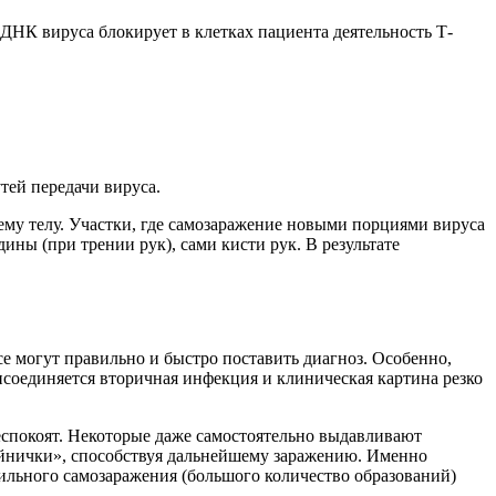
ДНК вируса блокирует в клетках пациента деятельность Т-
тей передачи вируса.
ему телу. Участки, где самозаражение новыми порциями вируса
ны (при трении рук), сами кисти рук. В результате
се могут правильно и быстро поставить диагноз. Особенно,
соединяется вторичная инфекция и клиническая картина резко
беспокоят. Некоторые даже самостоятельно выдавливают
йнички», способствуя дальнейшему заражению. Именно
ильного самозаражения (большого количество образований)