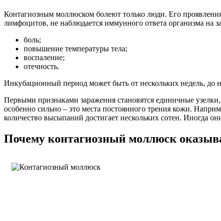
Контагиозным моллюском болеют только люди. Его проявления 
лимфоцитов, не наблюдается иммунного ответа организма на за
боль;
повышение температуры тела;
воспаление;
отечность.
Инкубационный период может быть от нескольких недель, до не
Первыми признаками заражения становятся единичные узелки, а
особенно сильно – это места постоянного трения кожи. Наприм
количество высыпаний достигает нескольких сотен. Иногда он
Почему контагиозный моллюск оказыва