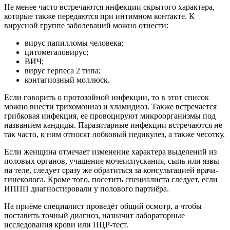
Не менее часто встречаются инфекции скрытого характера,
которые также передаются при интимном контакте. К
вирусной группе заболеваний можно отнести:
вирус папилломы человека;
цитомегаловирус;
ВИЧ;
вирус герпеса 2 типа;
контагиозный моллюск.
Если говорить о протозойной инфекции, то в этот список
можно внести трихомониаз и хламидиоз. Также встречается
грибковая инфекция, ее провоцируют микроорганизмы под
названием кандиды. Паразитарные инфекции встречаются не
так часто, к ним относят лобковый педикулез, а также чесотку.
Если женщина отмечает изменение характера выделений из
половых органов, учащение мочеиспускания, сыпь или язвы
на теле, следует сразу же обратиться за консультацией врача-
гинеколога. Кроме того, посетить специалиста следует, если
ИППП диагностировали у полового партнёра.
На приёме специалист проведёт общий осмотр, а чтобы
поставить точный диагноз, назначит лабораторные
исследования крови или ПЦР-тест.