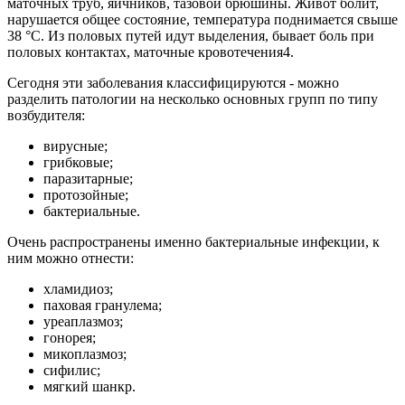
маточных труб, яичников, тазовой брюшины. Живот болит,
нарушается общее состояние, температура поднимается свыше
38 °C. Из половых путей идут выделения, бывает боль при
половых контактах, маточные кровотечения4.
Сегодня эти заболевания классифицируются - можно
разделить патологии на несколько основных групп по типу
возбудителя:
вирусные;
грибковые;
паразитарные;
протозойные;
бактериальные.
Очень распространены именно бактериальные инфекции, к
ним можно отнести:
хламидиоз;
паховая гранулема;
уреаплазмоз;
гонорея;
микоплазмоз;
сифилис;
мягкий шанкр.