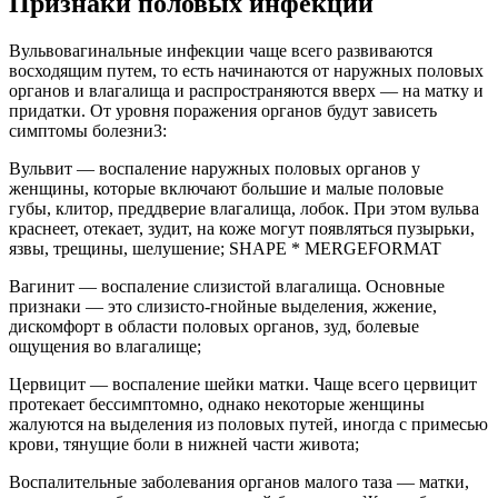
Признаки половых инфекций
Вульвовагинальные инфекции чаще всего развиваются
восходящим путем, то есть начинаются от наружных половых
органов и влагалища и распространяются вверх — на матку и
придатки. От уровня поражения органов будут зависеть
симптомы болезни3:
Вульвит — воспаление наружных половых органов у
женщины, которые включают большие и малые половые
губы, клитор, преддверие влагалища, лобок. При этом вульва
краснеет, отекает, зудит, на коже могут появляться пузырьки,
язвы, трещины, шелушение; SHAPE * MERGEFORMAT
Вагинит — воспаление слизистой влагалища. Основные
признаки — это слизисто-гнойные выделения, жжение,
дискомфорт в области половых органов, зуд, болевые
ощущения во влагалище;
Цервицит — воспаление шейки матки. Чаще всего цервицит
протекает бессимптомно, однако некоторые женщины
жалуются на выделения из половых путей, иногда с примесью
крови, тянущие боли в нижней части живота;
Воспалительные заболевания органов малого таза — матки,