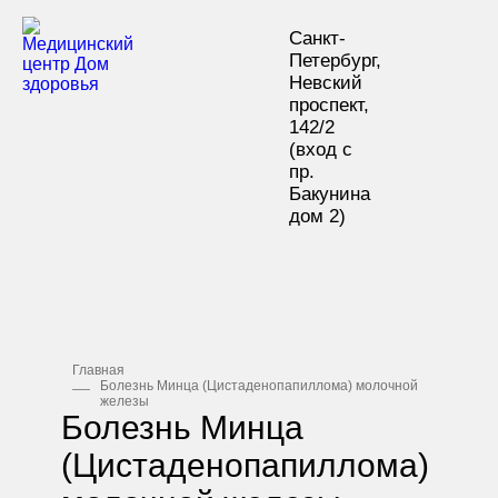
Санкт-
Петербург,
Невский
проспект,
142/2
(вход с
пр.
Бакунина
дом 2
)
Главная
Болезнь Минца (Цистаденопапиллома) молочной
железы
Болезнь Минца
(Цистаденопапиллома)