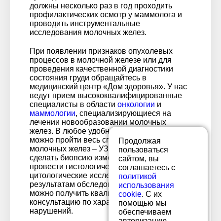
должны несколько раз в год проходить
профилактических осмотр у маммолога и
проводить инструментальные
исследования молочных желез.
При появлении признаков опухолевых
процессов в молочной железе или для
проведения качественной диагностики
состояния груди обращайтесь в
медицинский центр «Дом здоровья». У нас
ведут прием высококвалифицированные
специалисты в области
онкологии
и
маммологии
, специализирующиеся на
лечении новообразовании молочных
желез. В любое удобное время в клинике
можно пройти весь спектр исследований
Продолжая
молочных желез – УЗИ, маммографию,
пользоваться
сделать биопсию измененных тканей,
сайтом, вы
провести гистологические и
соглашаетесь с
цитологические исследования. По
политикой
результатам обследования в клинике
использования
можно получить квалифицированную
cookie
. С их
консультацию по характеру имеющихся
помощью мы
нарушений.
обеспечиваем
авторизацию,