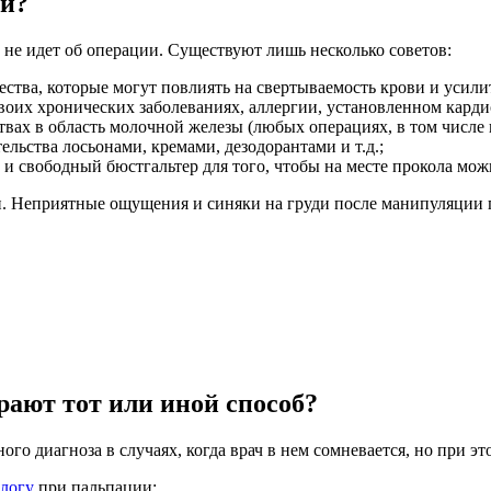
ии?
 не идет об операции. Существуют лишь несколько советов:
тва, которые могут повлиять на свертываемость крови и усилить
своих хронических заболеваниях, аллергии, установленном кар
твах в область молочной железы (любых операциях, в том числе 
льства лосьонами, кремами, дезодорантами и т.д.;
и свободный бюстгальтер для того, чтобы на месте прокола мож
. Неприятные ощущения и синяки на груди после манипуляции п
рают тот или иной способ?
ого диагноза в случаях, когда врач в нем сомневается, но при э
логу
при пальпации;