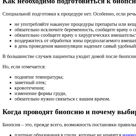
Как необходимо подготовиться к биопс
Специальной подготовки к процедуре нет. Особенно, если речь
не употребляйте накануне процедуры препараты или вещес
обязательно исключите беременность, сообщите врачу о 
обязательно сообщите врачу о хирургических вмешательс
воздержитесь от обработки зоны предполагаемого вмешате
в день проведения манипуляции наденьте самый удобный 
В большинстве случаев пациентка уходит домой после биопсии
Но, если отмечается:
поднятие температуры;
заметный отек;
кровотечения;
изменение формы груди,
обязательно нужно связаться с вашим врачом.
Когда проводят биопсию и почему выби
Биопсия – это, прежде всего, возможность постановки правильн
плотные образования в груди, которые не нравятся
маммо