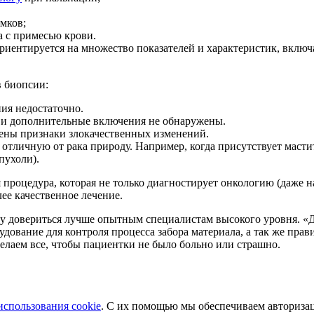
мков;
а с примесью крови.
 ориентируется на множество показателей и характеристик, вклю
в биопсии:
ния недостаточно.
 и дополнительные включения не обнаружены.
жены признаки злокачественных изменений.
отличную от рака природу. Например, когда присутствует масти
пухоли).
 процедура, которая не только диагностирует онкологию (даже н
ее качественное лечение.
ому довериться лучше опытным специалистам высокого уровня. «
ование для контроля процесса забора материала, а так же прав
делаем все, чтобы пациентки не было больно или страшно.
использования cookie
. С их помощью мы обеспечиваем авторизац