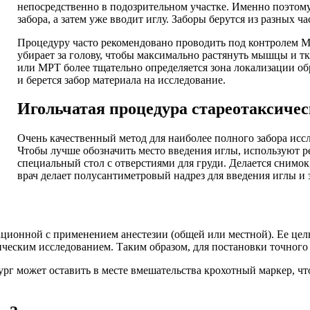
непосредственно в подозрительном участке. Именно поэтом
забора, а затем уже вводит иглу. Заборы берутся из разных ч
Процедуру часто рекомендовано проводить под контролем М
убирает за голову, чтобы максимально растянуть мышцы и т
или МРТ более тщательно определяется зона локализации обр
и берется забор материала на исследование.
Игольчатая процедура стареотаксиче
Очень качественный метод для наиболее полного забора исс
Чтобы лучше обозначить место введения иглы, используют р
специальный стол с отверстиями для груди. Делается снимок
врач делает полусантиметровый надрез для введения иглы и 
ционной с применением анестезии (общей или местной). Ее цель
ческим исследованием. Таким образом, для постановки точного
рург может оставить в месте вмешательства крохотный маркер, 