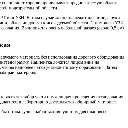
у специалист хорошо прощупывает предполагаемую область
астей подозрительной области.
РТ или УЗИ. В этом случае женщина лежит на спине, а руки
кани, облегчив доступ к исследуемой области. С помощью УЗИ
азования. Выполняется очень небольшой разрез (около 0,5 см)
ская
ледуемого материала без использования дорогого оборудования.
ентгенограмму. Пациентка ложится лицом вниз на
, чтобы наиболее четко установить зону образования. Затем
забирает материал.
ю является забор части опухоли для проведения исследования
 диагноза в лабораторию доставляется обширный материал.
чтобы потом лучше найти зажившую зону для плановых