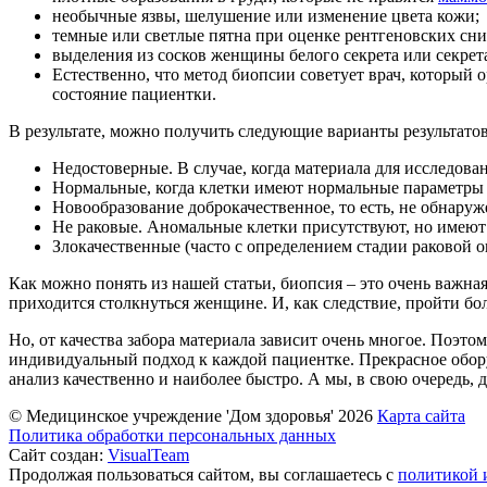
необычные язвы, шелушение или изменение цвета кожи;
темные или светлые пятна при оценке рентгеновских сни
выделения из сосков женщины белого секрета или секрет
Естественно, что метод биопсии советует врач, который
состояние пациентки.
В результате, можно получить следующие варианты результато
Недостоверные. В случае, когда материала для исследова
Нормальные, когда клетки имеют нормальные параметры
Новообразование доброкачественное, то есть, не обнару
Не раковые. Аномальные клетки присутствуют, но имеют 
Злокачественные (часто с определением стадии раковой о
Как можно понять из нашей статьи, биопсия – это очень важная
приходится столкнуться женщине. И, как следствие, пройти бол
Но, от качества забора материала зависит очень многое. Поэт
индивидуальный подход к каждой пациентке. Прекрасное оборуд
анализ качественно и наиболее быстро. А мы, в свою очередь, 
© Медицинское учреждение 'Дом здоровья'
2026
Карта сайта
Политика обработки персональных данных
Сайт создан:
VisualTeam
Продолжая пользоваться сайтом, вы соглашаетесь с
политикой 