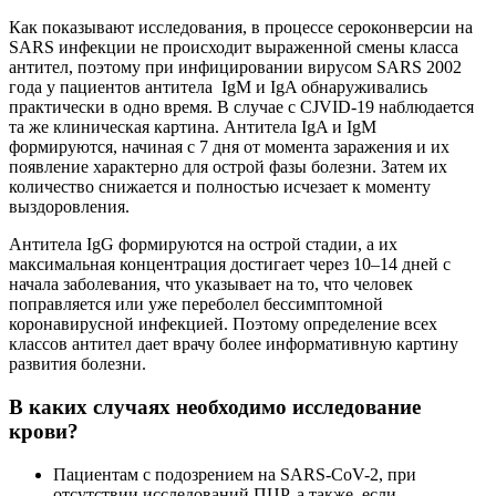
Как показывают исследования, в процессе сероконверсии на
SARS инфекции не происходит выраженной смены класса
антител, поэтому при инфицировании вирусом SARS 2002
года у пациентов антитела IgM и IgA обнаруживались
практически в одно время. В случае с
CJVID
-19 наблюдается
та же клиническая картина. Антитела IgA и IgM
формируются, начиная с 7 дня от момента заражения и их
появление характерно для острой фазы болезни. Затем их
количество снижается и полностью исчезает к моменту
выздоровления.
Антитела IgG формируются на острой стадии, а их
максимальная концентрация достигает через 10–14 дней с
начала заболевания, что указывает на то, что человек
поправляется или уже переболел бессимптомной
коронавирусной инфекцией. Поэтому определение всех
классов антител дает врачу более информативную картину
развития болезни.
В каких случаях необходимо исследование
крови?
Пациентам с подозрением на
SARS-CoV-2, при
отсутствии исследований ПЦР, а также, если