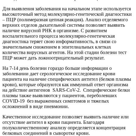
Для выявления заболевания на начальном этапе используется
высокоточный метод молекулярно-генетической диагностики
–
ПЦР (полимеразная цепная реакция).
A
нализ отделяемого
верхних отделов дыхательной системы позволяет выявить
наличие вирусной РНК в организме. С развитием
воспалительного процесса молекулярно-генетическая
диагностика теряет свою информативность, в связи со
значительным снижением в эпителиальных клетках
количества вирусных агентов. На этой стадии болезни тест
ПЦР может дать ложноотрицательный результат.
На 7-14 день болезни гораздо больше информации о
заболевании дает серологическое исследование крови
пациента на наличие специфических антител (белков плазмы
крови), которые образуются как иммунный ответ организма
на действие антигенов SARS-CoV-2. Специфические белки
плазмы также выявляются у пациентов, переболевших
COVID
-19 без выраженных симптомов и тяжелых
осложнений в виде пневмонии.
Качественное исследование позволяет выявить наличие или
отсутствие антител в крови пациента. Благодаря
полуколичественному анализу определяется концентрация
белковых соединений в сыворотке крови.